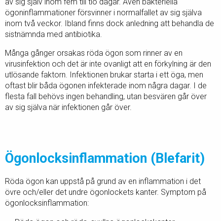
av sig själv inom fem till tio dagar. Även bakteriella
ögoninflammationer försvinner i normalfallet av sig själva
inom två veckor. Ibland finns dock anledning att behandla de
sistnämnda med antibiotika.
Många gånger orsakas röda ögon som rinner av en
virusinfektion och det är inte ovanligt att en förkylning är den
utlösande faktorn. Infektionen brukar starta i ett öga, men
oftast blir båda ögonen infekterade inom några dagar. I de
flesta fall behövs ingen behandling, utan besvären går över
av sig själva när infektionen går över.
Ögonlocksinflammation (Blefarit)
Röda ögon kan uppstå på grund av en inflammation i det
övre och/eller det undre ögonlockets kanter. Symptom på
ögonlocksinflammation: