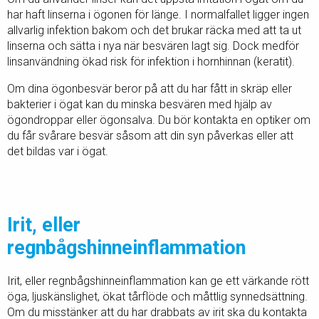
har haft linserna i ögonen för länge. I normalfallet ligger ingen
allvarlig infektion bakom och det brukar räcka med att ta ut
linserna och sätta i nya när besvären lagt sig. Dock medför
linsanvändning ökad risk för infektion i hornhinnan (keratit).
Om dina ögonbesvär beror på att du har fått in skräp eller
bakterier i ögat kan du minska besvären med hjälp av
ögondroppar eller ögonsalva. Du bör kontakta en optiker om
du får svårare besvär såsom att din syn påverkas eller att
det bildas var i ögat.
Irit, eller
regnbågshinneinflammation
Irit, eller regnbågshinneinflammation kan ge ett värkande rött
öga, ljuskänslighet, ökat tårflöde och måttlig synnedsättning.
Om du misstänker att du har drabbats av irit ska du kontakta