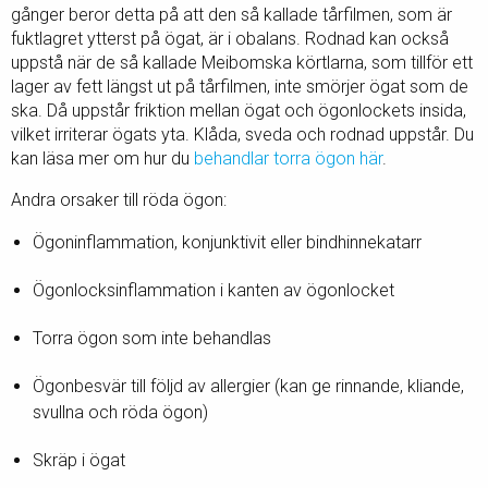
gånger beror detta på att den så kallade tårfilmen, som är
fuktlagret ytterst på ögat, är i obalans. Rodnad kan också
uppstå när de så kallade Meibomska körtlarna, som tillför ett
lager av fett längst ut på tårfilmen, inte smörjer ögat som de
ska. Då uppstår friktion mellan ögat och ögonlockets insida,
vilket irriterar ögats yta. Klåda, sveda och rodnad uppstår. Du
kan läsa mer om hur du
behandlar torra ögon här
.
Andra orsaker till röda ögon:
Ögoninflammation, konjunktivit eller bindhinnekatarr
Ögonlocksinflammation i kanten av ögonlocket
Torra ögon som inte behandlas
Ögonbesvär till följd av allergier (kan ge rinnande, kliande,
svullna och röda ögon)
Skräp i ögat