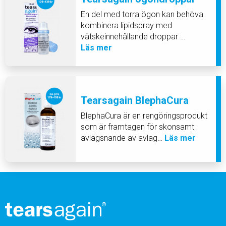
En del med torra ögon kan behöva
kombinera lipidspray med
vätskeinnehållande droppar …
Läs mer
Tearsagain BlephaCura
BlephaCura är en rengöringsprodukt
som är framtagen för skonsamt
avlägsnande av avlag…
Läs mer