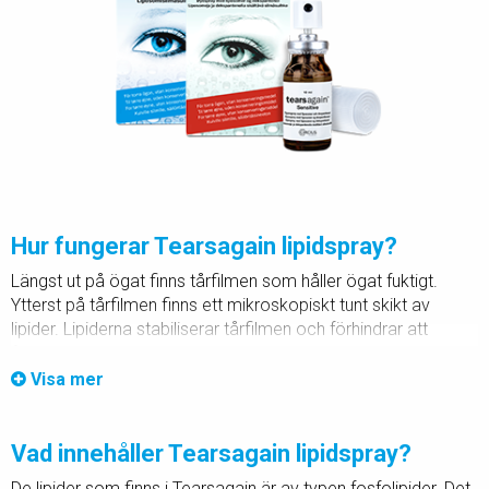
Hur fungerar Tearsagain lipidspray?
Längst ut på ögat finns tårfilmen som håller ögat fuktigt.
Ytterst på tårfilmen finns ett mikroskopiskt tunt skikt av
lipider. Lipiderna stabiliserar tårfilmen och förhindrar att
fukten avdunstar.
Visa mer
När man sprayar Tearsagain lipidspray,
blandas de
tillförda lipiderna med tårarnas egna lipider. Detta sker vid
ögonlockskanten. När man sedan blinkar, fördelas lipiderna
Vad innehåller Tearsagain lipidspray?
över ögats yta och reparerar det trasiga lipidskiktet. När
De lipider som finns i Tearsagain är av typen fosfolipider. Det