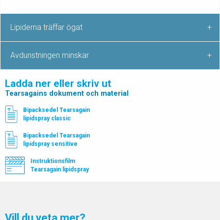
Lipiderna träffar ögat
Avdunstningen minskar
Ladda ner eller skriv ut
Tearsagains dokument och material
Bipacksedel Tearsagain
lipidspray classic
Bipacksedel Tearsagain
lipidspray sensitive
Instruktionsfilm
Tearsagain lipidspray
Vill du veta mer?