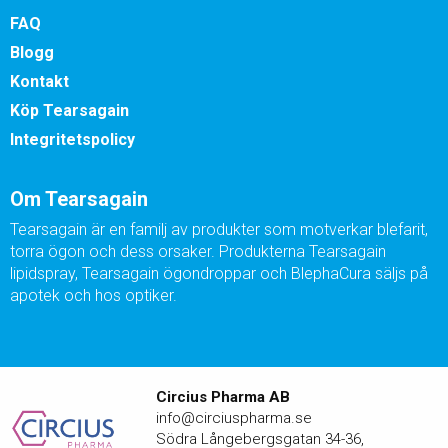
FAQ
Blogg
Kontakt
Köp Tearsagain
Integritetspolicy
Om Tearsagain
Tearsagain är en familj av produkter som motverkar blefarit,
torra ögon och dess orsaker. Produkterna Tearsagain
lipidspray, Tearsagain ögondroppar och BlephaCura säljs på
apotek och hos optiker.
Circius Pharma AB
info@circiuspharma.se
Södra Långebergsgatan 34-36,