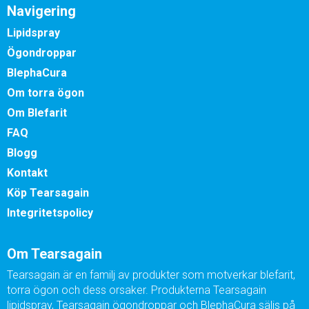
Navigering
Lipidspray
Ögondroppar
BlephaCura
Om torra ögon
Om Blefarit
FAQ
Blogg
Kontakt
Köp Tearsagain
Integritetspolicy
Om Tearsagain
Tearsagain är en familj av produkter som motverkar blefarit,
torra ögon och dess orsaker. Produkterna Tearsagain
lipidspray, Tearsagain ögondroppar och BlephaCura säljs på