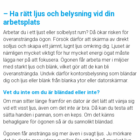
– Ha rätt ljus och belysning vid din
arbetsplats
Arbetar du i ett ljust eller solbelyst rum? Då ökar risken för
överansträngda ögon. Försök därför att skärma av direkt
solljus och skapa ett jämnt, lugnt ljus omkring dig. Ljuset är
nämligen mycket viktigt för hur mycket energi ögat måste
lägga ner på att fokusera. Ögonen får arbeta mer i miljöer
med starkt ljus och blänk, vilket gör att de kan bli
överansträngda. Undvik därför kontorsbelysning som bländar
dig och ljus eller blänk från blanka ytor eller datorskärmar.
Vet du inte om du är bländad eller inte?
Om man sitter länge framför en dator är det lätt att vänja sig
vid ett visst ljus, även om det inte är bra. Då kan du testa att
sätta handen i pannan, som en keps. Om det känns
behagligare för ögonen så är du sannolikt bländad.
Ögonen får anstränga sig mer även i svagt ljus. Ju mörkare