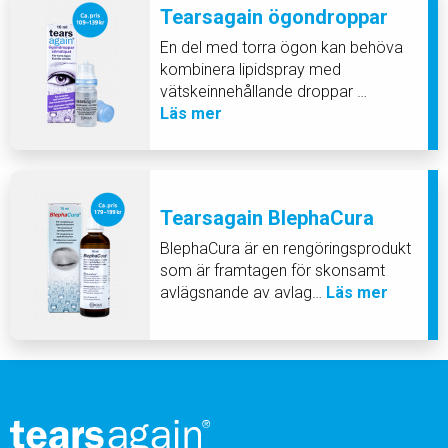
Tearsagain ögondroppar
En del med torra ögon kan behöva
kombinera lipidspray med
vätskeinnehållande droppar …
Läs mer
Tearsagain BlephaCura
BlephaCura är en rengöringsprodukt
som är framtagen för skonsamt
avlägsnande av avlag…
Läs mer