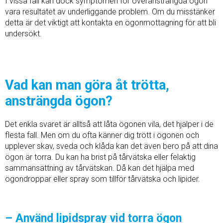
I vissa fall kan dock symptomen för överansträngda ögon
vara resultatet av underliggande problem. Om du misstänker
detta är det viktigt att kontakta en ögonmottagning för att bli
undersökt.
Vad kan man göra åt trötta,
ansträngda ögon?
Det enkla svaret är alltså att låta ögonen vila, det hjälper i de
flesta fall. Men om du ofta känner dig trött i ögonen och
upplever skav, sveda och klåda kan det även bero på att dina
ögon är torra. Du kan ha brist på tårvätska eller felaktig
sammansättning av tårvätskan. Då kan det hjälpa med
ögondroppar eller spray som tillför tårvätska och lipider.
– Använd lipidspray vid torra ögon