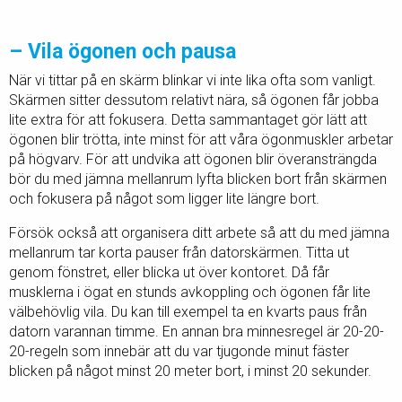
– Vila ögonen och pausa
När vi tittar på en skärm blinkar vi inte lika ofta som vanligt.
Skärmen sitter dessutom relativt nära, så ögonen får jobba
lite extra för att fokusera. Detta sammantaget gör lätt att
ögonen blir trötta, inte minst för att våra ögonmuskler arbetar
på högvarv. För att undvika att ögonen blir överansträngda
bör du med jämna mellanrum lyfta blicken bort från skärmen
och fokusera på något som ligger lite längre bort.
Försök också att organisera ditt arbete så att du med jämna
mellanrum tar korta pauser från datorskärmen. Titta ut
genom fönstret, eller blicka ut över kontoret. Då får
musklerna i ögat en stunds avkoppling och ögonen får lite
välbehövlig vila. Du kan till exempel ta en kvarts paus från
datorn varannan timme. En annan bra minnesregel är 20-20-
20-regeln som innebär att du var tjugonde minut fäster
blicken på något minst 20 meter bort, i minst 20 sekunder.