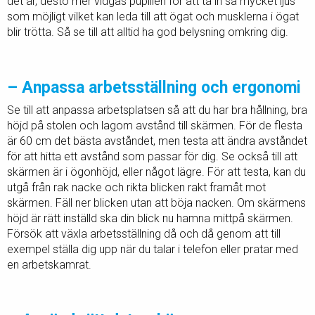
det är, desto mer vidgas pupillen för att ta in så mycket ljus
som möjligt vilket kan leda till att ögat och musklerna i ögat
blir trötta. Så se till att alltid ha god belysning omkring dig.
– Anpassa arbetsställning och ergonomi
Se till att anpassa arbetsplatsen så att du har bra hållning, bra
höjd på stolen och lagom avstånd till skärmen. För de flesta
är 60 cm det bästa avståndet, men testa att ändra avståndet
för att hitta ett avstånd som passar för dig. Se också till att
skärmen är i ögonhöjd, eller något lägre. För att testa, kan du
utgå från rak nacke och rikta blicken rakt framåt mot
skärmen. Fäll ner blicken utan att böja nacken. Om skärmens
höjd är rätt inställd ska din blick nu hamna mittpå skärmen.
Försök att växla arbetsställning då och då genom att till
exempel ställa dig upp när du talar i telefon eller pratar med
en arbetskamrat.