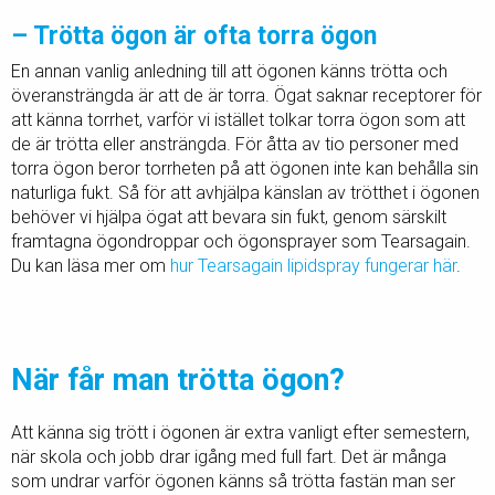
– Trötta ögon är ofta torra ögon
En annan vanlig anledning till att ögonen känns trötta och
överansträngda är att de är torra. Ögat saknar receptorer för
att känna torrhet, varför vi istället tolkar torra ögon som att
de är trötta eller ansträngda. För åtta av tio personer med
torra ögon beror torrheten på att ögonen inte kan behålla sin
naturliga fukt. Så för att avhjälpa känslan av trötthet i ögonen
behöver vi hjälpa ögat att bevara sin fukt, genom särskilt
framtagna ögondroppar och ögonsprayer som Tearsagain.
Du kan läsa mer om
hur Tearsagain lipidspray fungerar här
.
När får man trötta ögon?
Att känna sig trött i ögonen är extra vanligt efter semestern,
när skola och jobb drar igång med full fart. Det är många
som undrar varför ögonen känns så trötta fastän man ser