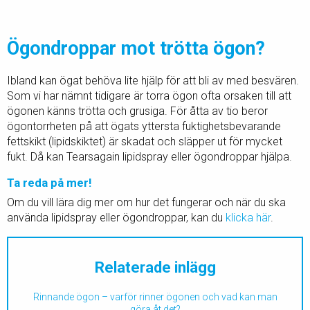
Ögondroppar mot trötta ögon?
Ibland kan ögat behöva lite hjälp för att bli av med besvären.
Som vi har nämnt tidigare är torra ögon ofta orsaken till att
ögonen känns trötta och grusiga. För åtta av tio beror
ögontorrheten på att ögats yttersta fuktighetsbevarande
fettskikt (lipidskiktet) är skadat och släpper ut för mycket
fukt. Då kan Tearsagain lipidspray eller ögondroppar hjälpa.
Ta reda på mer!
Om du vill lära dig mer om hur det fungerar och när du ska
använda lipidspray eller ögondroppar, kan du
klicka här
.
Relaterade inlägg
Rinnande ögon – varför rinner ögonen och vad kan man
göra åt det?