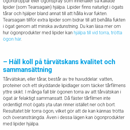
ögondroppar eller ögonspray som innehåller så kallade
lipider (som Tearsagain) hjälpa. Lipider finns naturligt i ögats
tårar och hjälper bland annat till att hålla kvar fukten.
Tearsagain tillför extra lipider som bidrar till att behålla fukten
i ögat genom att minska avdunstning. Du kan läsa mer om
hur ögonprodukter med lipider kan
hjälpa till vid torra, trötta
ögon här
.
– Håll koll på tårvätskans kvalitet och
sammansättning
Tårvätskan, eller tårar, består av tre huvuddelar: vatten,
proteiner och ett skyddande lipidlager som täcker tårfilmens
yttre skikt. I många fall blir ögonen torra av att tårvätskan i
ögat är felaktigt sammansatt. Då fäster tårfilmen inte
ordentligt mot ögats yta utan rinner istället ner och bort.
Resultatet blir torra ögon, vilket gör att de kan kännas trötta
och överansträngda. Även i dessa lägen kan ögonprodukter
med lipider hjälpa.