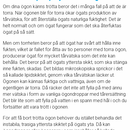
Om dina ögon känns trötta beror det i många fall på att de är
torra. När ögonen blir för torra ökar ögats produktion av
tårvätska, för att återställa ögats naturliga fuktighet. Det är
helt normalt och om ögat fungerar som det ska återfuktas
ögat på så sätt.
Men om torrheten beror på att ögat har svårt att hålla inne
fukten, vilket är fallet för åtta av tio personer med torra ögon,
producerar ögat för mycket tårvätska som det inte kan
behålla. Det beror på att ögats yttersta skikt, som ska stänga
inne fukten, skadas. Det bildas mikroskopiska sprickor i det
så kallade lipidskiktet, genom vilka tårvätskan läcker ut.
Ögonen kan kännas fuktiga och vattniga, även om de
egentligen är torra. Då räcker det inte att fylla på med ännu
mer vätska i form av vanliga ögondroppar med tårersättning.
Det blir lite som att fylla på vatten i en spann med hål i och du
fortsätter att vara trött i ögonen.
För att få bort trötta ögon behöver du istället behandla det
instabila, trasiga yttersta skiktet på ögats yta. Då kan