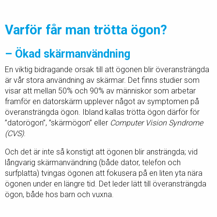
Varför får man trötta ögon?
– Ökad skärmanvändning
En viktig bidragande orsak till att ögonen blir överansträngda
är vår stora användning av skärmar. Det finns studier som
visar att mellan 50% och 90% av människor som arbetar
framför en datorskärm upplever något av symptomen på
överansträngda ögon. Ibland kallas trötta ögon därför för
”datorögon”, ”skärmögon” eller
Computer Vision Syndrome
(CVS)
.
Och det är inte så konstigt att ögonen blir ansträngda; vid
långvarig skärmanvändning (både dator, telefon och
surfplatta) tvingas ögonen att fokusera på en liten yta nära
ögonen under en längre tid. Det leder lätt till överansträngda
ögon, både hos barn och vuxna.