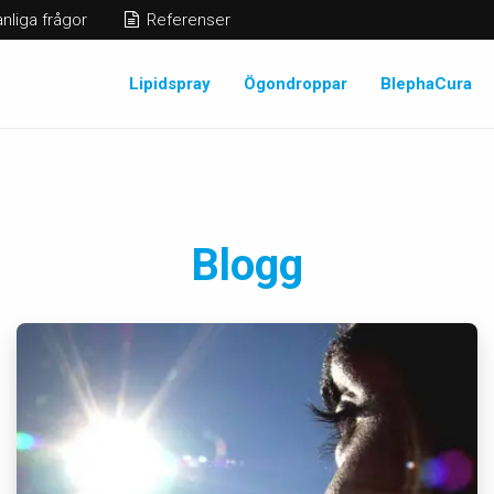
nliga frågor
Referenser
Lipidspray
Ögondroppar
BlephaCura
Blogg