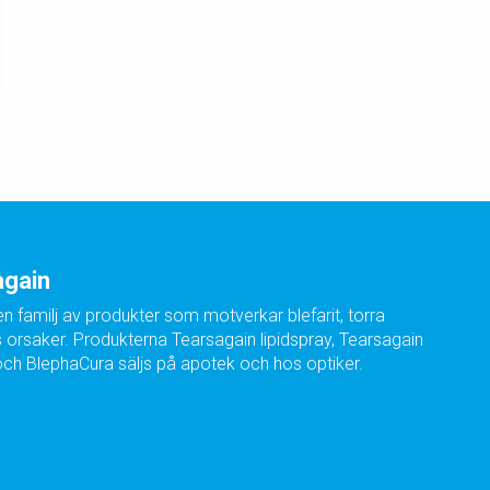
again
n familj av produkter som motverkar blefarit, torra
orsaker. Produkterna Tearsagain lipidspray, Tearsagain
h BlephaCura säljs på apotek och hos optiker.