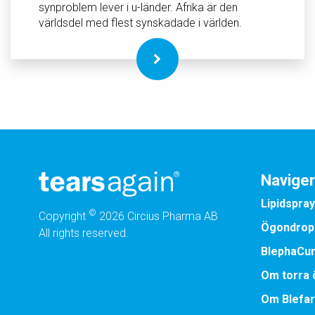
synproblem lever i u-länder. Afrika är den
världsdel med flest synskadade i världen.
Naviger
Lipidspray
©
Copyright
2026 Circius Pharma AB
Ögondrop
All rights reserved.
BlephaCu
Om torra
Om Blefar