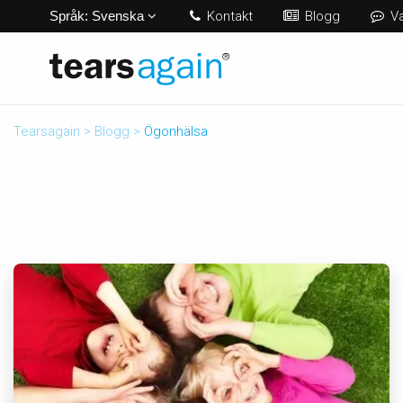
Språk:
Svenska
Kontakt
Blogg
Va
Tearsagain
>
Blogg
>
Ögonhälsa