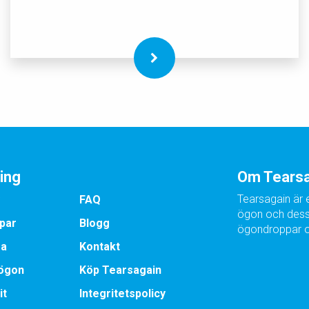
ing
Om Tears
Tearsagain är e
FAQ
ögon och dess 
par
Blogg
ögondroppar oc
ra
Kontakt
 ögon
Köp Tearsagain
it
Integritetspolicy